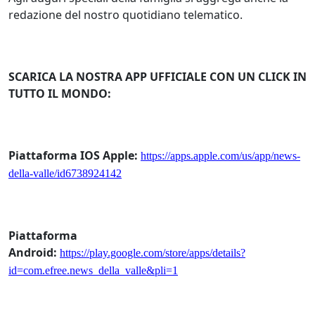
redazione del nostro quotidiano telematico.
SCARICA LA NOSTRA APP UFFICIALE CON UN CLICK IN
TUTTO IL MONDO:
Piattaforma IOS Apple:
https://apps.apple.com/us/app/news-
della-valle/id6738924142
Piattaforma
Android:
https://play.google.com/store/apps/details?
id=com.efree.news_della_valle&pli=1