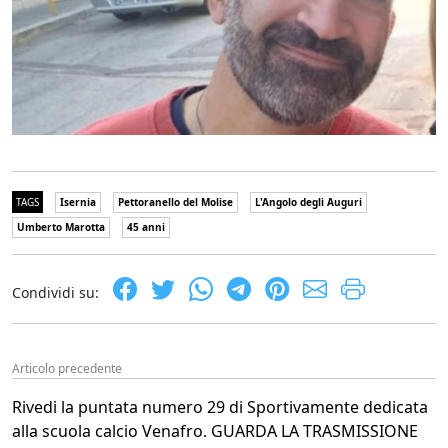
TAGS
Isernia
Pettoranello del Molise
L'Angolo degli Auguri
Umberto Marotta
45 anni
Condividi su:
Articolo precedente
Rivedi la puntata numero 29 di Sportivamente dedicata
alla scuola calcio Venafro. GUARDA LA TRASMISSIONE