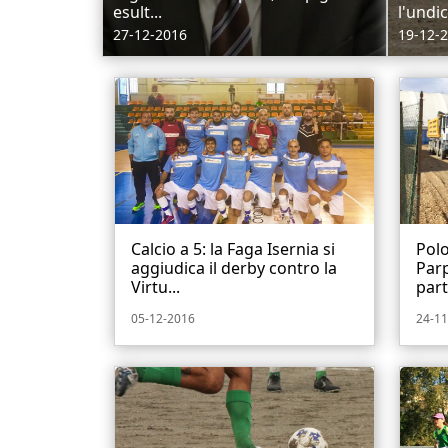
esult...
l'undic
27-12-2016
19-12-
Calcio a 5: la Faga Isernia si
Polo
aggiudica il derby contro la
Parp
Virtu...
part
05-12-2016
24-11