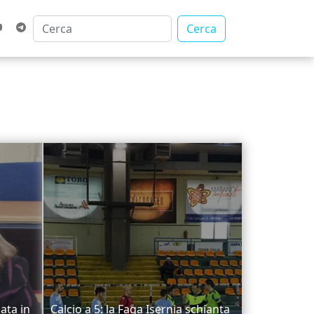
Cerca
ata in
Calcio a 5: la Faga Isernia schianta