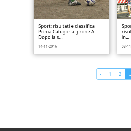
Sport: risultati e classifica
Spor
Prima Categoria girone A.
risu
Dopo la s...
in...
14-11-2016
03-11
‹
1
2
..