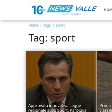
HOM
Home
tags
sport
Tag: sport
Approvata innovativa Legge
Prima c
regionale sullo Sport, Parpiglia
classi