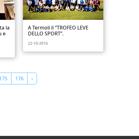
ta la
A Termoli il “TROFEO LEVE
u e
DELLO SPORT”.
22-10-2016
175
176
›