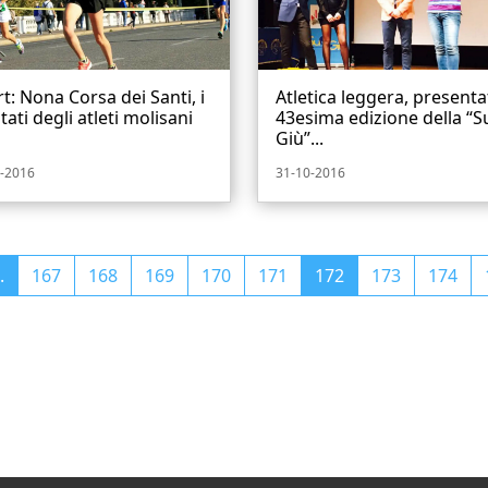
t: Nona Corsa dei Santi, i
Atletica leggera, presenta
ltati degli atleti molisani
43esima edizione della “S
Giù”...
-2016
31-10-2016
.
167
168
169
170
171
172
173
174