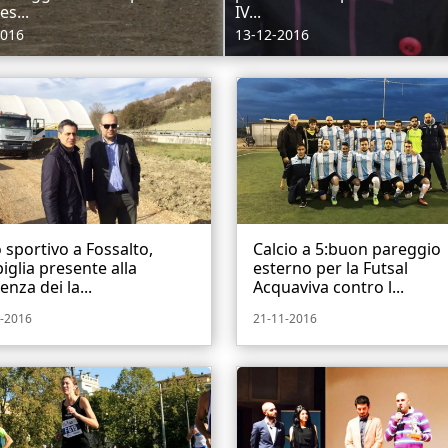
es...
IV...
2016
13-12-2016
 sportivo a Fossalto,
Calcio a 5:buon pareggio
iglia presente alla
esterno per la Futsal
enza dei la...
Acquaviva contro l...
-2016
21-11-2016