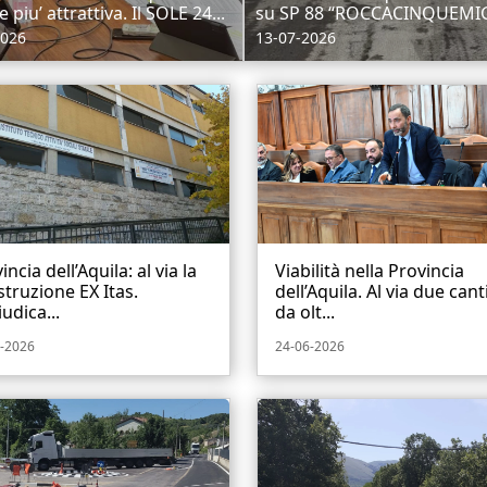
piu’ attrattiva. Il SOLE 24...
su SP 88 “ROCCACINQUEMIGL
2026
13-07-2026
incia dell’Aquila: al via la
Viabilità nella Provincia
struzione EX Itas.
dell’Aquila. Al via due cant
udica...
da olt...
-2026
24-06-2026