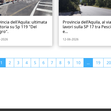
incia dell'Aquila: ultimata
Provincia dell’Aquila, al via
toria su Sp 119 "Del
lavori sulla SP 17 tra Pesc
gro".
e...
-2026
12-06-2026
1
2
3
4
5
6
7
8
9
10
...
19
20