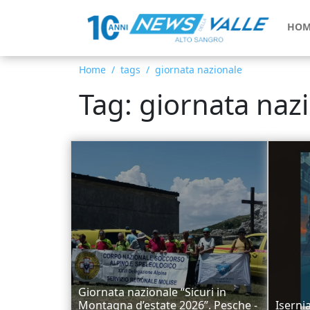
HOM
Home
tags
giornata nazionale
Tag: giornata naz
Giornata nazionale “Sicuri in
Montagna d’estate 2026”. Pesche -
Iserni