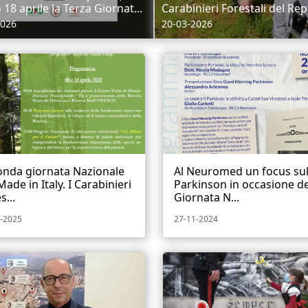
18 aprile la Terza Giornat...
Carabinieri Forestali del Repa
2026
20-03-2026
onda giornata Nazionale
Al Neuromed un focus su
Made in Italy. I Carabinieri
Parkinson in occasione de
s...
Giornata N...
-2025
27-11-2024