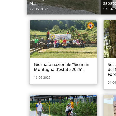
M...
sabato 
22-06-2026
17-04-
Giornata nazionale “Sicuri in
Sec
Montagna d’estate 2025”.
del 
Fore
16-06-2025
04-04