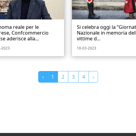
oma reale per le
Si celebra oggi la “Giorna
rese, Confcommercio
Nazionale in memoria del
se aderisce alla...
vittime d...
-2023
18-03-2023
‹
1
2
3
4
›