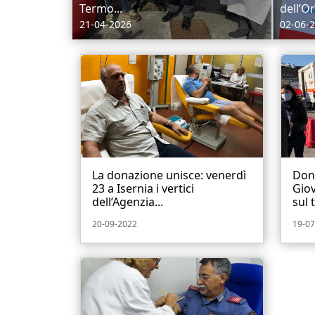
Termo...
dell’Or
21-04-2026
02-06-
La donazione unisce: venerdì
Dona
23 a Isernia i vertici
Giov
dell’Agenzia...
sul t
20-09-2022
19-07