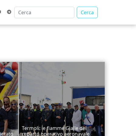
Cerca
Termoli: le fiamme Gialle del
lietato
reparto operativo aeronavale