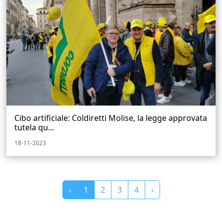
Cibo artificiale: Coldiretti Molise, la legge approvata
tutela qu...
18-11-2023
‹
1
2
3
4
›