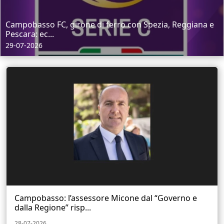
Campobasso FC, girone di ferro con Spezia, Reggiana e
Pescara: ec...
29-07-2026
Campobasso: l’assessore Micone dal “Governo e
dalla Regione” risp...
28-07-2026