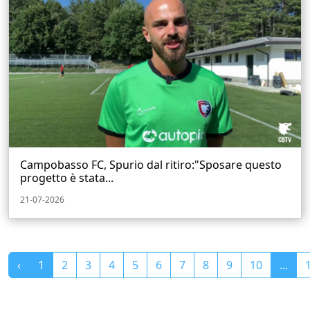
Campobasso FC, Spurio dal ritiro:"Sposare questo
progetto è stata...
21-07-2026
‹
1
2
3
4
5
6
7
8
9
10
...