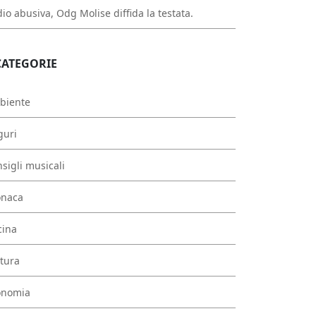
io abusiva, Odg Molise diffida la testata.
CATEGORIE
biente
guri
sigli musicali
onaca
cina
tura
onomia