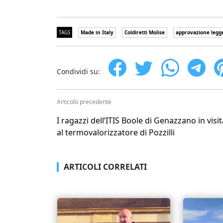
TAGS
Made in Italy
Coldiretti Molise
approvazione legge
Condividi su:
Articolo precedente
I ragazzi dell’ITIS Boole di Genazzano in visit
al termovalorizzatore di Pozzilli
ARTICOLI CORRELATI