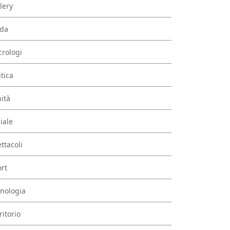
lery
da
rologi
itica
ità
iale
ttacoli
rt
nologia
ritorio