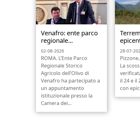
Venafro: ente parco
Terrem
regionale...
epicent
02-08-2026
28-07-20
ROMA. L’Ente Parco
Pizzone,
Regionale Storico
La scoss
Agricolo dell’Olivo di
verificat
Venafro ha partecipato a
il 24 e i
un appuntamento
con epice
istituzionale presso la
Camera dei...