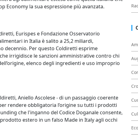
Rad
 Dop Economy la sua espressione più avanzata.
iretti, Eurispes e Fondazione Osservatorio
imentari in Italia è salito a 25,2 miliardi,
Am
mo decennio. Per questo Coldiretti esprime
che irrigidisce le sanzioni amministrative contro chi
Au
dell’origine, elenco degli ingredienti e uso improprio
Con
Cr
Coldiretti, Aniello Ascolese - di un passaggio coerente
Cu
er rendere obbligatoria l’origine su tutti i prodotti
sounding che l'inganno del Codice Doganale consente,
Cul
rodotto estero in un falso Made in Italy agli occhi
Ec