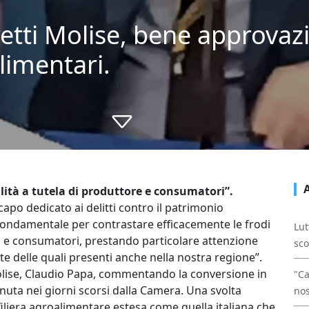
retti Molise, bene approvaz
limentari.
lità a tutela di produttore e consumatori”.
po dedicato ai delitti contro il patrimonio
ondamentale per contrastare efficacemente le frodi
Lut
ri e consumatori, prestando particolare attenzione
sco
te delle quali presenti anche nella nostra regione”.
Molise, Claudio Papa, commentando la conversione in
"Ca
nuta nei giorni scorsi dalla Camera. Una svolta
nos
 filiera agroalimentare estesa come quella italiana che