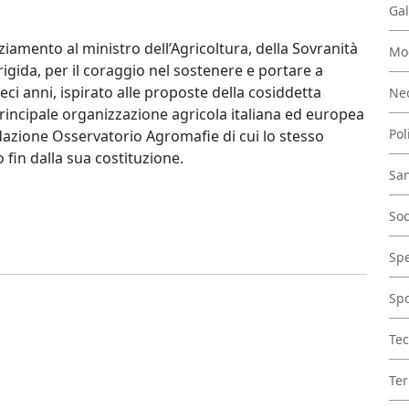
Gal
ziamento al ministro dell’Agricoltura, della Sovranità
Mo
igida, per il coraggio nel sostenere e portare a
 anni, ispirato alle proposte della cosiddetta
Nec
rincipale organizzazione agricola italiana ed europea
Pol
ndazione Osservatorio Agromafie di cui lo stesso
o fin dalla sua costituzione.
San
Soc
Spe
Spo
Tec
Ter