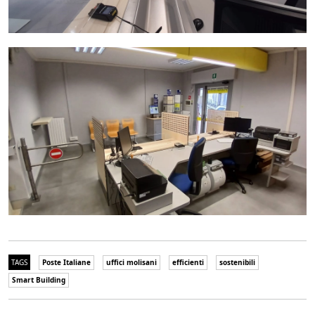
TAGS
Poste Italiane
uffici molisani
efficienti
sostenibili
Smart Building