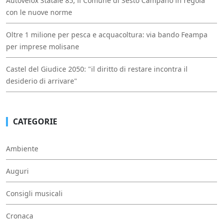
Autovelox Statale 85, il Comune di Sesto Campano in regola
con le nuove norme
Oltre 1 milione per pesca e acquacoltura: via bando Feampa
per imprese molisane
Castel del Giudice 2050: "il diritto di restare incontra il
desiderio di arrivare"
CATEGORIE
Ambiente
Auguri
Consigli musicali
Cronaca