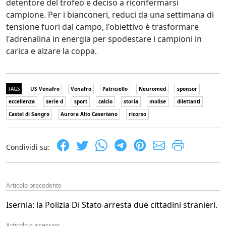
detentore del trofeo e deciso a riconfermarsi
campione. Per i bianconeri, reduci da una settimana di
tensione fuori dal campo, l'obiettivo è trasformare
l'adrenalina in energia per spodestare i campioni in
carica e alzare la coppa.
TAGS
US Venafro
Venafro
Patriciello
Neuromed
sponsor
eccellenza
serie d
sport
calcio
storia
molise
dilettanti
Castel di Sangro
Aurora Alto Casertano
ricorso
Condividi su:
Articolo precedente
Isernia: la Polizia Di Stato arresta due cittadini stranieri.
Articolo successivo