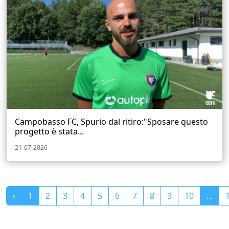
Campobasso FC, Spurio dal ritiro:"Sposare questo
progetto è stata...
21-07-2026
‹
1
2
3
4
5
6
7
8
9
10
...