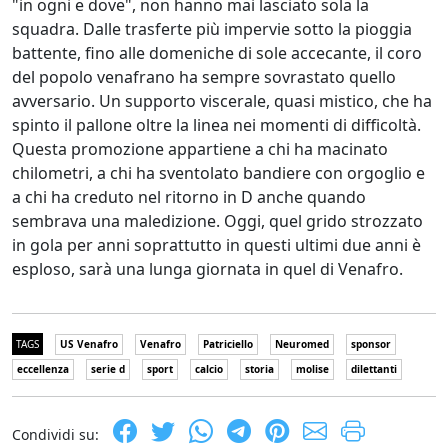
"in ogni e dove", non hanno mai lasciato sola la
squadra. Dalle trasferte più impervie sotto la pioggia
battente, fino alle domeniche di sole accecante, il coro
del popolo venafrano ha sempre sovrastato quello
avversario. Un supporto viscerale, quasi mistico, che ha
spinto il pallone oltre la linea nei momenti di difficoltà.
Questa promozione appartiene a chi ha macinato
chilometri, a chi ha sventolato bandiere con orgoglio e
a chi ha creduto nel ritorno in D anche quando
sembrava una maledizione. Oggi, quel grido strozzato
in gola per anni soprattutto in questi ultimi due anni è
esploso, sarà una lunga giornata in quel di Venafro.
TAGS
US Venafro
Venafro
Patriciello
Neuromed
sponsor
eccellenza
serie d
sport
calcio
storia
molise
dilettanti
Condividi su: