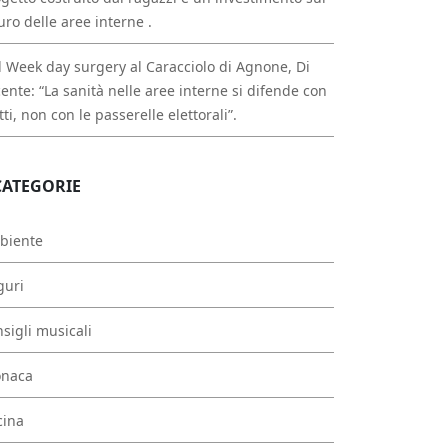
uro delle aree interne .
 Week day surgery al Caracciolo di Agnone, Di
ente: “La sanità nelle aree interne si difende con
atti, non con le passerelle elettorali”.
CATEGORIE
biente
guri
sigli musicali
onaca
cina