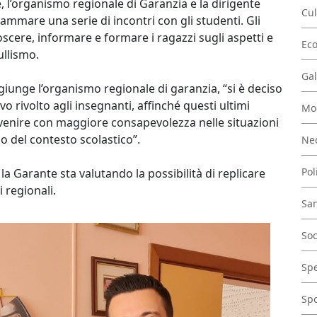
, l’organismo regionale di Garanzia e la dirigente
Cul
mmare una serie di incontri con gli studenti. Gli
scere, informare e formare i ragazzi sugli aspetti e
Ec
ullismo.
Gal
ggiunge l’organismo regionale di garanzia, “si è deciso
 rivolto agli insegnanti, affinché questi ultimi
Mo
venire con maggiore consapevolezza nelle situazioni
no del contesto scolastico”.
Nec
Pol
la Garante sta valutando la possibilità di replicare
i regionali.
San
Soc
Spe
Spo