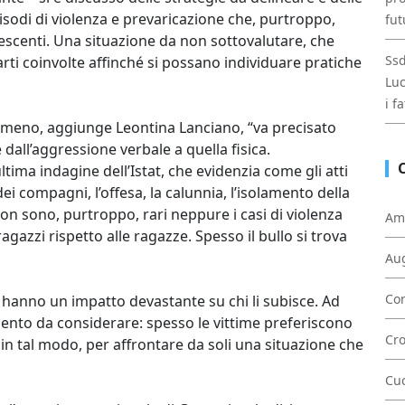
sodi di violenza e prevaricazione che, purtroppo,
fut
escenti. Una situazione da non sottovalutare, che
Ssd
rti coinvolte affinché si possano individuare pratiche
Luc
i f
meno, aggiunge Leontina Lanciano, “va precisato
 dall’aggressione verbale a quella fisica.
ltima indagine dell’Istat, che evidenzia come gli atti
dei compagni, l’offesa, la calunnia, l’isolamento della
Non sono, purtroppo, rari neppure i casi di violenza
Am
gazzi rispetto alle ragazze. Spesso il bullo si trova
Au
Con
e hanno un impatto devastante su chi li subisce. Ad
mento da considerare: spesso le vittime preferiscono
Cr
, in tal modo, per affrontare da soli una situazione che
Cu