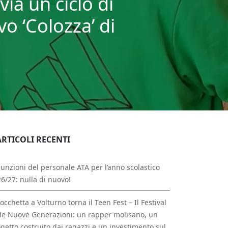
ia un ciclo di
vo ‘Colozza’ di
ARTICOLI RECENTI
unzioni del personale ATA per l’anno scolastico
6/27: nulla di nuovo!
occhetta a Volturno torna il Teen Fest – Il Festival
le Nuove Generazioni: un rapper molisano, un
getto costruito dai ragazzi e un investimento sul