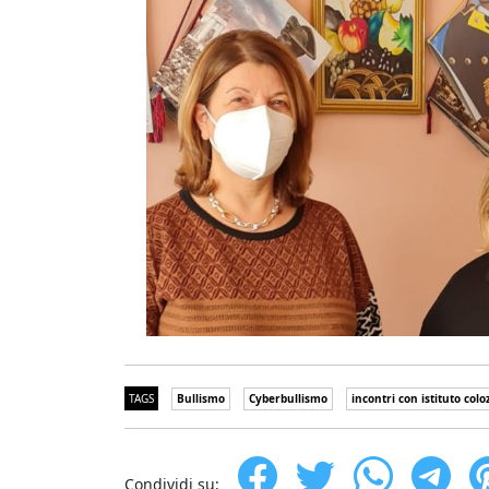
TAGS
Bullismo
Cyberbullismo
incontri con istituto colo
Condividi su: