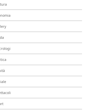
tura
onomia
lery
da
rologi
itica
ità
iale
ttacoli
rt