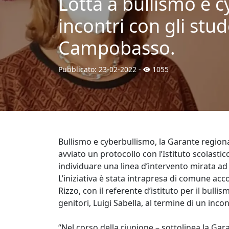
Lotta a bullismo e c
incontri con gli stud
Campobasso.
Pubblicato:
23-02-2022
-
1055
Bullismo e cyberbullismo, la Garante regiona
avviato un protocollo con l’Istituto scolas
individuare una linea d’intervento mirata ad
L’iniziativa è stata intrapresa di comune acc
Rizzo, con il referente d’istituto per il bull
genitori, Luigi Sabella, al termine di un inco
“Nel corso della riunione – sottolinea la Gara