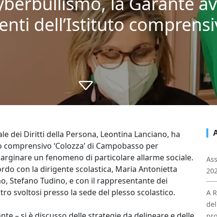
yberbullismo, la Garante avv
enti dell’Istituto comprensi
le dei Diritti della Persona, Leontina Lanciano, ha
tico comprensivo ‘Colozza’ di Campobasso per
 arginare un fenomeno di particolare allarme sociale.
Ass
ordo con la dirigente scolastica, Maria Antonietta
202
ismo, Stefano Tudino, e con il rappresentante dei
ntro svoltosi presso la sede del plesso scolastico.
A R
del
nte – si è discusso delle strategie da delineare e delle
pro