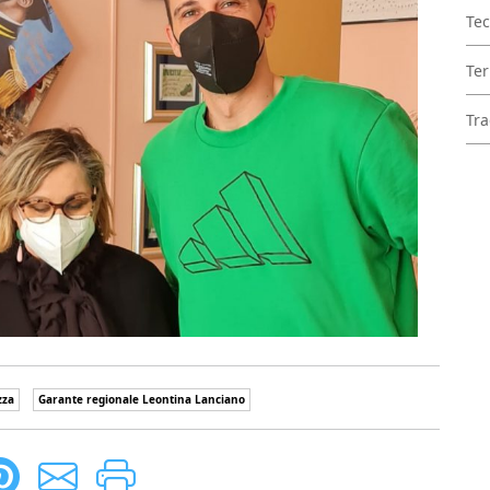
Tec
Ter
Tra
zza
Garante regionale Leontina Lanciano