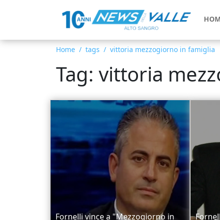
HOM
Home
tags
vittoria mezzogiorno in famiglia
Tag: vittoria mezz
Fornelli vince a "Mezzogiorno in
Fornell