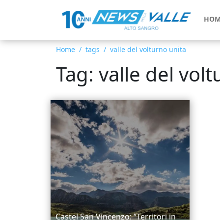
HOM
Home
tags
valle del volturno unita
Tag: valle del vol
Castel San Vincenzo: “Territori in