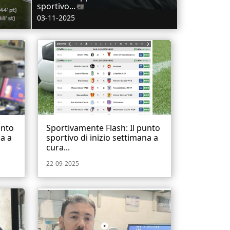
sportivo...
03-11-2025
unto
Sportivamente Flash: Il punto
na a
sportivo di inizio settimana a
cura...
22-09-2025