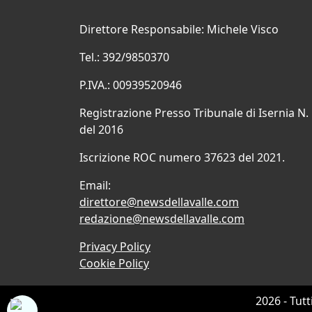
Direttore Responsabile: Michele Visco
Tel.: 392/9850370
P.IVA.: 00939520946
Registrazione Presso Tribunale di Isernia N.
del 2016
Iscrizione ROC numero 37623 del 2021.
Email:
direttore@newsdellavalle.com
redazione@newsdellavalle.com
Privacy Policy
Cookie Policy
2026 - Tutt