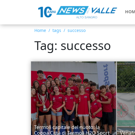
HOM
Home
tags
successo
Tag: successo
Termoli capitale del nuoto: la
Coppa Città di Termoli H2O Sport
Venafr