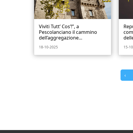
Viviti Tutt’ Cos’!”, a
Rep
Pescolanciano il cammino
come
dell’aggregazione...
dell
18-10-2025
15-10
‹