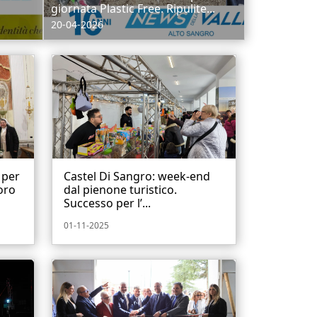
giornata Plastic Free. Ripulite...
20-04-2026
 per
Castel Di Sangro: week-end
coro
dal pienone turistico.
Successo per l’...
01-11-2025