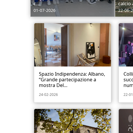
c...
calcio 
01-07-2026
22-06-
Spazio Indipendenza: Albano,
Coll
“Grande partecipazione a
succ
mostra Del...
nume
24-02-2026
22-01