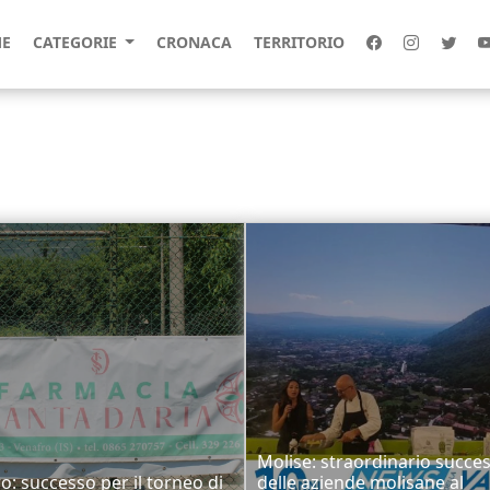
E
CATEGORIE
CRONACA
TERRITORIO
Molise: straordinario succe
o: successo per il torneo di
delle aziende molisane al