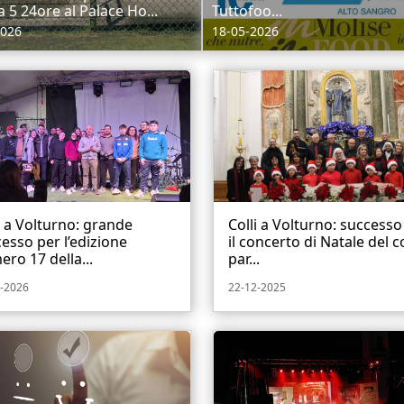
a 5 24ore al Palace Ho...
Tuttofoo...
2026
18-05-2026
i a Volturno: grande
Colli a Volturno: successo
esso per l’edizione
il concerto di Natale del 
ro 17 della...
par...
-2026
22-12-2025