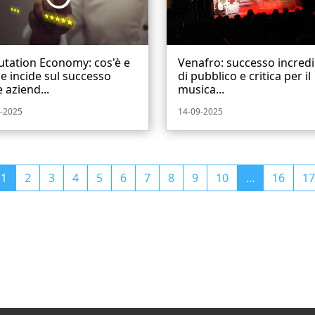
utation Economy: cos'è e
Venafro: successo incredi
 incide sul successo
di pubblico e critica per il
e aziend...
musica...
-2025
14-09-2025
1
2
3
4
5
6
7
8
9
10
...
16
17