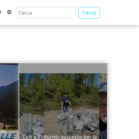
Cerca
sso
Colli a Volturno: successo per la