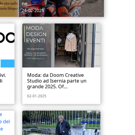
..
ne...
24-02-2025
vi.
Moda: da Doom Creative
di
Studio ad Isernia parte un
grande 2025. Of...
02-01-2025