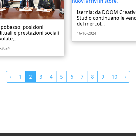
Isernia: da DOOM Creativ
Studio continuano le vend
del mercol...
pobasso: posizioni
ituali e prestazioni sociali
16-10-2024
olate,...
-2024
‹
1
2
3
4
5
6
7
8
9
10
›