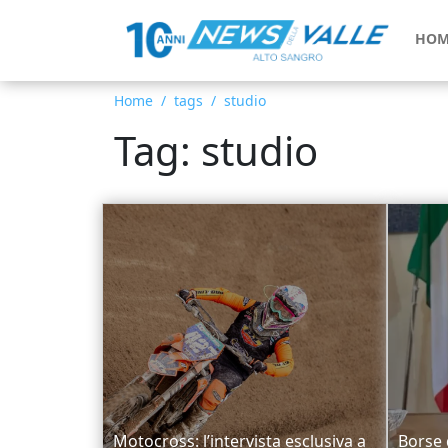
HOM
Home
tags
studio
Tag: studio
Motocross: l’intervista esclusiva a
Borse 