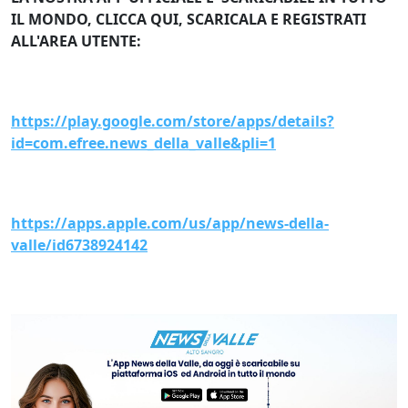
IL MONDO, CLICCA QUI, SCARICALA E REGISTRATI
ALL'AREA UTENTE:
https://play.google.com/store/apps/details?
id=com.efree.news_della_valle&pli=1
https://apps.apple.com/us/app/news-della-
valle/id6738924142