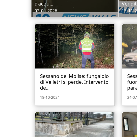
d’acqu...
Vendit
02-04-2026
15-11-
Sessano del Molise: fungaiolo
Sess
di Velletri si perde. Intervento
fuor
de...
par
18-10-2024
24-07