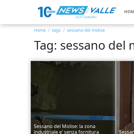
HOM
Home
tags
sessano del molise
Tag: sessano del 
Sessano del Molise: la zona
industriale e’ senza fornitura
Sessan