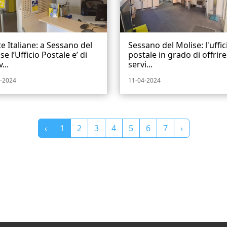
e Italiane: a Sessano del
Sessano del Molise: l'uffic
se l’Ufficio Postale e’ di
postale in grado di offrire
...
servi...
-2024
11-04-2024
‹
1
2
3
4
5
6
7
›