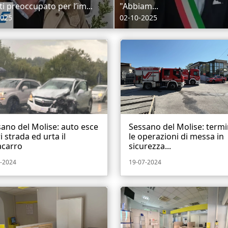
ti preoccupato per l’im...
"Abbiam...
2025
02-10-2025
ano del Molise: auto esce
Sessano del Molise: term
i strada ed urta il
le operazioni di messa in
acarro
sicurezza...
-2024
19-07-2024