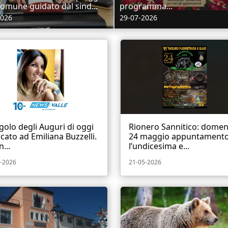
 comune guidato dal sind...
programma...
2026
29-07-2026
golo degli Auguri di oggi
Rionero Sannitico: domen
cato ad Emiliana Buzzelli.
24 maggio appuntament
...
l’undicesima e...
-2026
21-05-2026