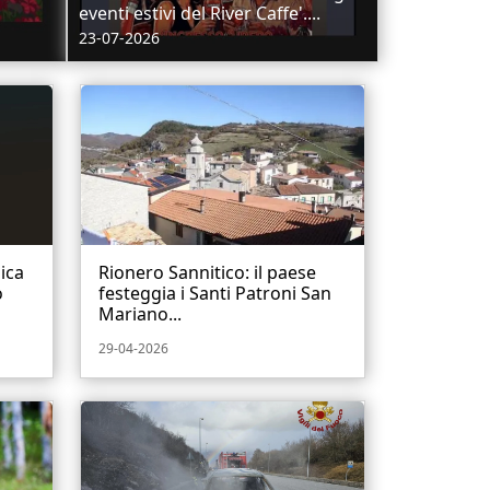
eventi estivi del River Caffe'....
23-07-2026
ica
Rionero Sannitico: il paese
o
festeggia i Santi Patroni San
Mariano...
29-04-2026