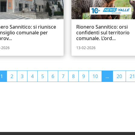
ero Sannitico: si riunisce
Rionero Sannitico: orsi
onsiglio comunale per
confidenti sul territorio
prov...
comunale. L’ord...
-2026
13-02-2026
1
2
3
4
5
6
7
8
9
10
...
20
21