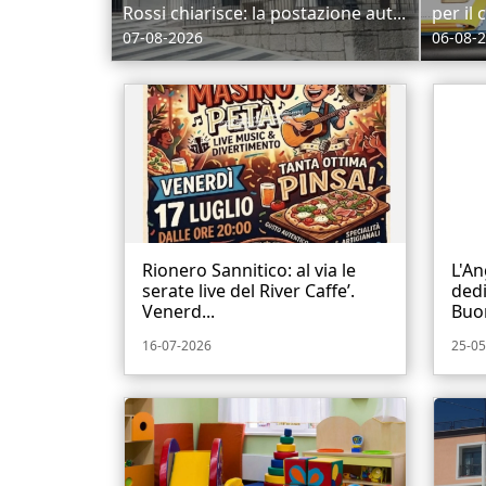
Rossi chiarisce: la postazione aut...
per il
07-08-2026
06-08-
Rionero Sannitico: al via le
L'An
serate live del River Caffe’.
dedi
Venerd...
Buon
16-07-2026
25-05