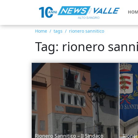
HOM
Home
tags
rionero sannitico
Tag: rionero sanni
Rionero Sannitico – Il Sindaco
Rioner