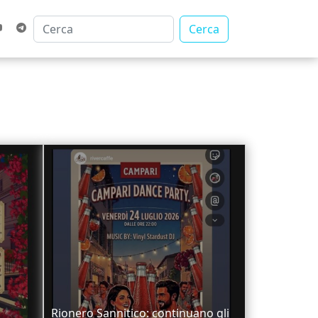
Cerca
n
Rionero Sannitico: continuano gli