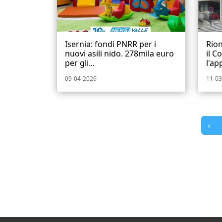
Isernia: fondi PNRR per i
Rion
nuovi asili nido. 278mila euro
il C
per gli...
l'ap
09-04-2026
11-03
‹