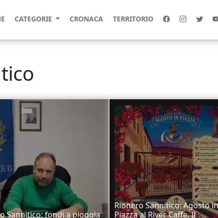
E
CATEGORIE
CRONACA
TERRITORIO
tico
Rionero Sannitico: Agosto i
o Sannitico: fondi a pioggia
Piazza al River Caffe. Il