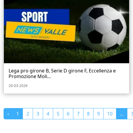
Lega pro girone B, Serie D girone F, Eccellenza e
Promozione Moli...
20-03-2026
‹
1
2
3
4
5
6
7
8
9
10
...