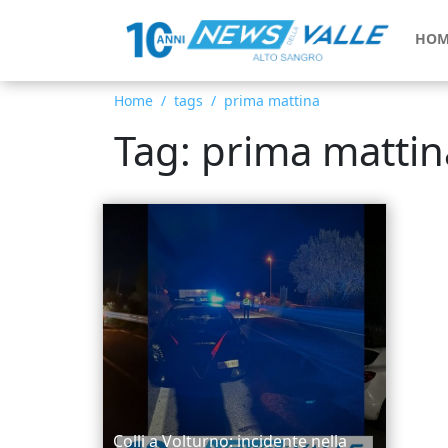
HOM
Home
tags
prima mattina
Tag: prima mattin
Colli a Volturno: incidente nella