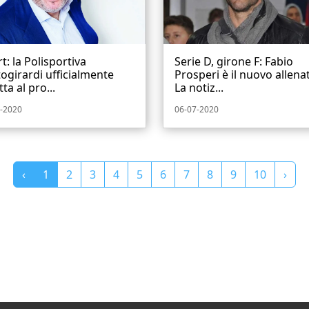
t: la Polisportiva
Serie D, girone F: Fabio
ogirardi ufficialmente
Prosperi è il nuovo allena
tta al pro...
La notiz...
-2020
06-07-2020
‹
1
2
3
4
5
6
7
8
9
10
›