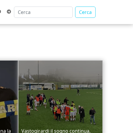
Cerca
na la
Vastogirardi il sogno continua,