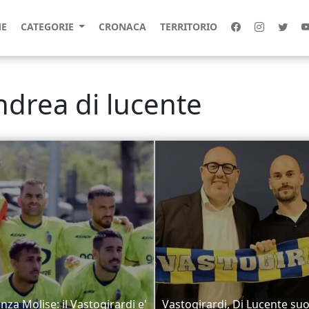
E
CATEGORIE
CRONACA
TERRITORIO
ndrea di lucente
nza Molise: il Vastogirardi e'
Vastogirardi, Di Lucente suo