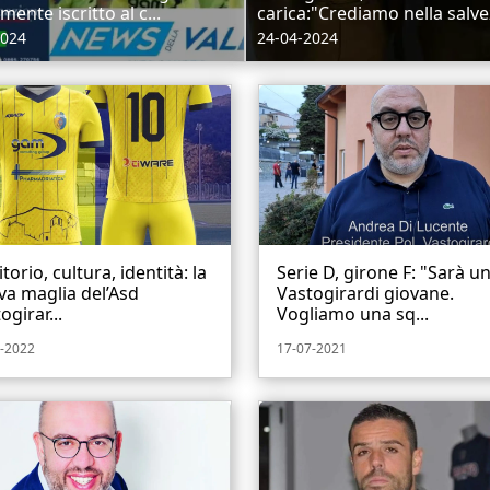
lmente iscritto al c...
carica:"Crediamo nella salvez
2024
24-04-2024
itorio, cultura, identità: la
Serie D, girone F: "Sarà u
a maglia del’Asd
Vastogirardi giovane.
ogirar...
Vogliamo una sq...
-2022
17-07-2021