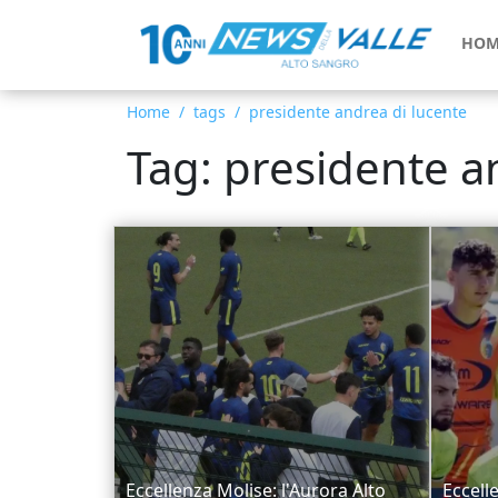
HOM
Home
tags
presidente andrea di lucente
Tag: presidente a
Eccellenza Molise: l'Aurora Alto
Eccelle