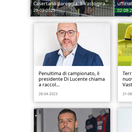
Casertano pareggia. Il Vastogira...
ufficia
29-03-2025
02-08-
Penultima di campionato, il
Terr
presidente Di Lucente chiama
nuov
a raccol...
Vast
28-04-2023
31-08