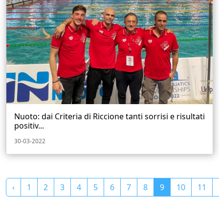
Nuoto: dai Criteria di Riccione tanti sorrisi e risultati
positiv...
30-03-2022
‹
1
2
3
4
5
6
7
8
9
10
11