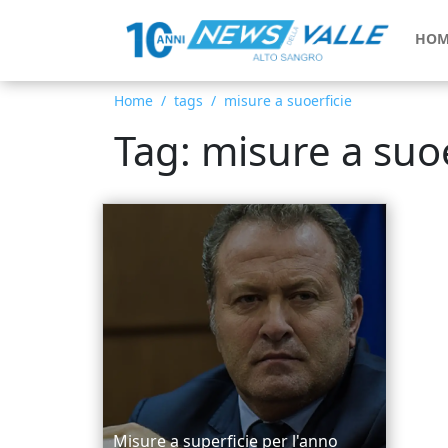
HOM
Home
tags
misure a suoerficie
Tag: misure a suoe
Misure a superficie per l'anno