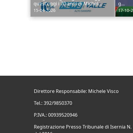
quest’oggi i 70 anni di Michel...
g...
15-04-2026
17-10-
Direttore Responsabile: Michele Visco
Tel.: 392/9850370
P.IVA.: 00939520946
Registrazione Presso Tribunale di Isernia N.