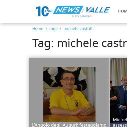
HOM
Home
tags
michele castrilli
Tag: michele castri
Michel
L’Angolo degli Auguri: festeggiamo
assess