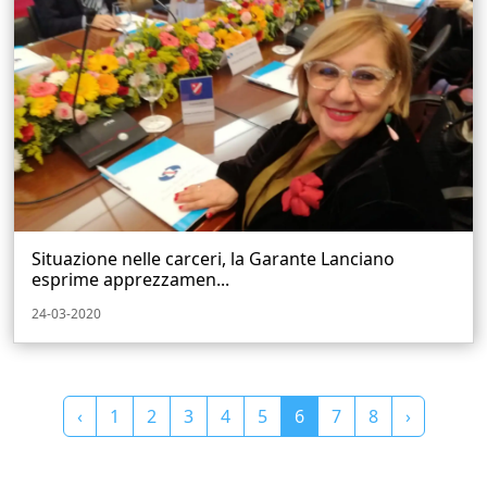
Situazione nelle carceri, la Garante Lanciano
esprime apprezzamen...
24-03-2020
‹
1
2
3
4
5
6
7
8
›