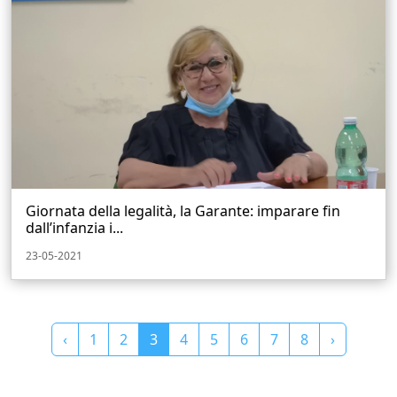
Giornata della legalità, la Garante: imparare fin
dall’infanzia i...
23-05-2021
‹
1
2
3
4
5
6
7
8
›