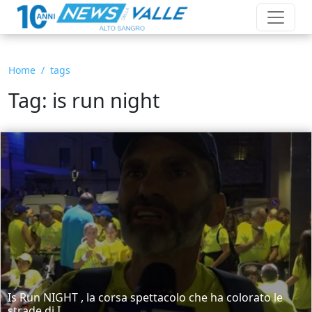
Home
tags
Tag: is run night
Is Run NIGHT , la corsa spettacolo che ha colorato le
strade di I...