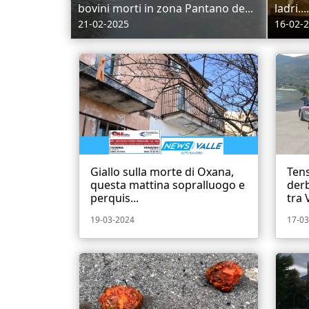
bovini morti in zona Pantano de...
ladri....
21-02-2025
16-02-
Giallo sulla morte di Oxana,
Tens
questa mattina sopralluogo e
derb
perquis...
tra 
19-03-2024
17-03