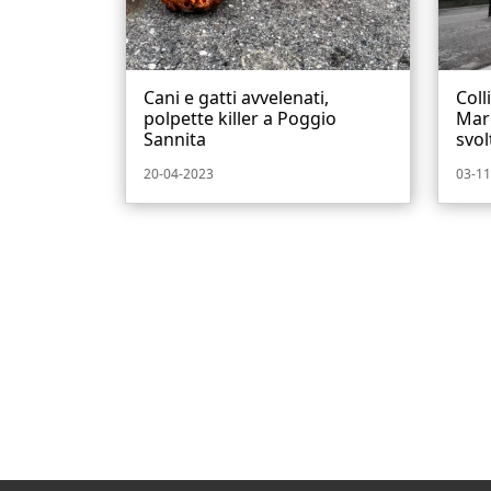
Cani e gatti avvelenati,
Coll
polpette killer a Poggio
Marc
Sannita
svolt
20-04-2023
03-11