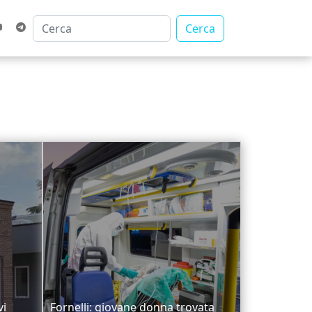
Cerca
vi
Fornelli: giovane donna trovata