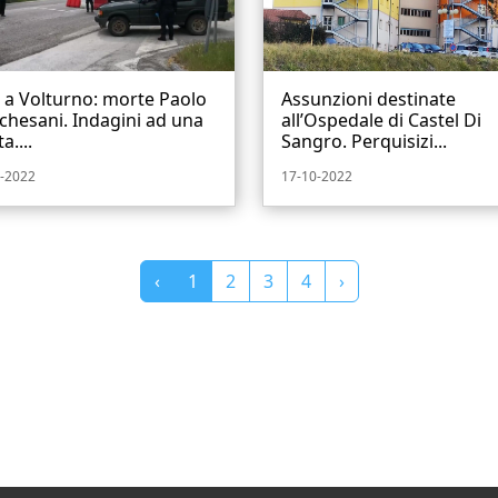
i a Volturno: morte Paolo
Assunzioni destinate
hesani. Indagini ad una
all’Ospedale di Castel Di
a....
Sangro. Perquisizi...
-2022
17-10-2022
‹
1
2
3
4
›