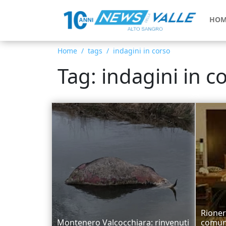
HOM
Home
tags
indagini in corso
Tag: indagini in c
Rioner
Montenero Valcocchiara: rinvenuti
comuna