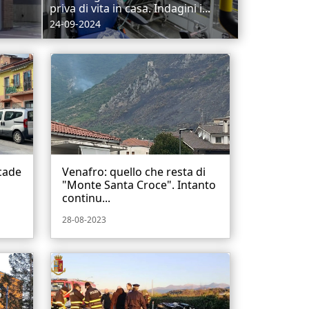
priva di vita in casa. Indagini i...
24-09-2024
 cade
Venafro: quello che resta di
"Monte Santa Croce". Intanto
continu...
28-08-2023