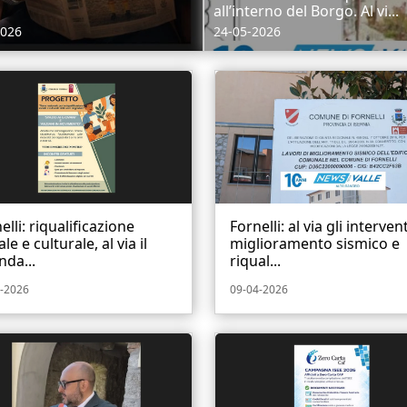
all’interno del Borgo. Al vi...
2026
24-05-2026
elli: riqualificazione
Fornelli: al via gli intervent
ale e culturale, al via il
miglioramento sismico e
nda...
riqual...
-2026
09-04-2026