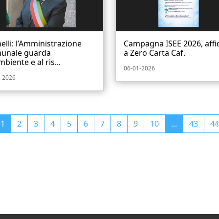
elli: l’Amministrazione
Campagna ISEE 2026, affi
unale guarda
a Zero Carta Caf.
ambiente e al ris...
06-01-2026
-2026
1
2
3
4
5
6
7
8
9
10
...
43
44