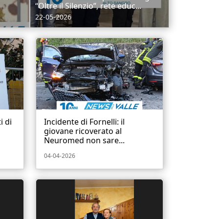
“Oltre il Silenzio”, rete educ...
22-05-2026
i di
Incidente di Fornelli: il
giovane ricoverato al
Neuromed non sare...
04-04-2026