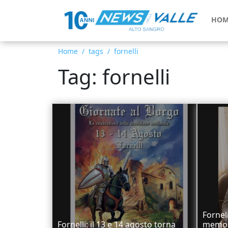
HOM
Home
tags
fornelli
Tag: fornelli
Fornel
Fornelli: il 13 e 14 agosto torna
memori