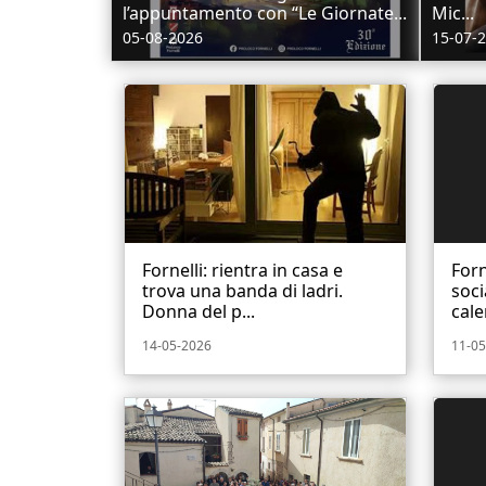
l’appuntamento con “Le Giornate...
Mic...
05-08-2026
15-07-
Fornelli: rientra in casa e
Forn
trova una banda di ladri.
soci
Donna del p...
cale
14-05-2026
11-05