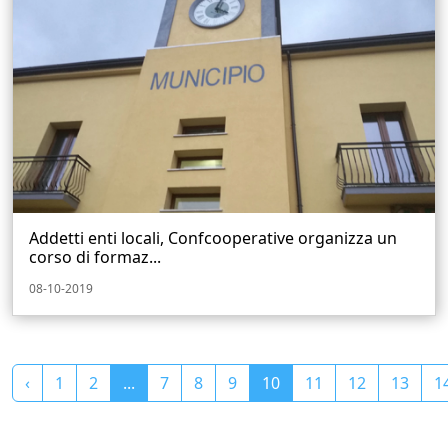
Addetti enti locali, Confcooperative organizza un
corso di formaz...
08-10-2019
‹
1
2
...
7
8
9
10
11
12
13
1