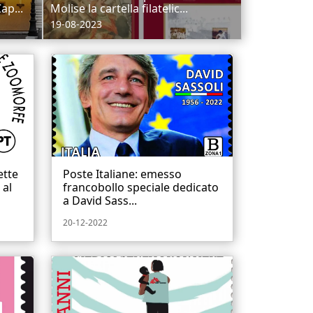
ap...
Molise la cartella filatelic...
19-08-2023
ette
Poste Italiane: emesso
 al
francobollo speciale dedicato
a David Sass...
20-12-2022