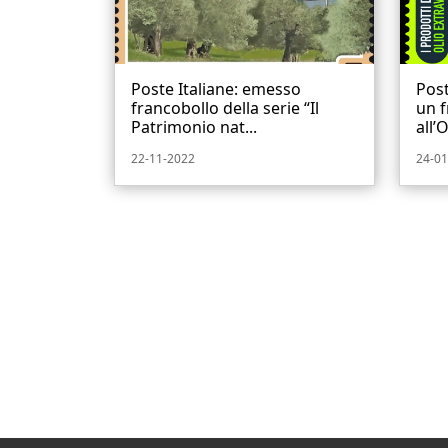
Poste Italiane: emesso
Post
francobollo della serie “Il
un f
Patrimonio nat...
all’O
22-11-2022
24-01