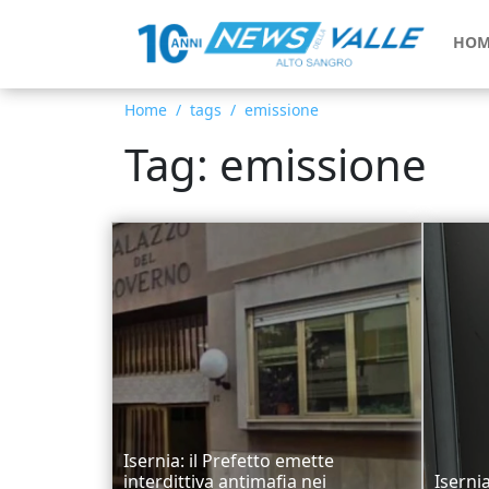
HOM
Home
tags
emissione
Tag: emissione
Isernia: il Prefetto emette
interdittiva antimafia nei
Iserni