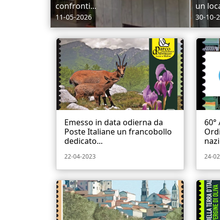
confronti...
un loca
11-05-2026
30-10-
Emesso in data odierna da
60° 
Poste Italiane un francobollo
Ordi
dedicato...
nazi
22-04-2023
24-02