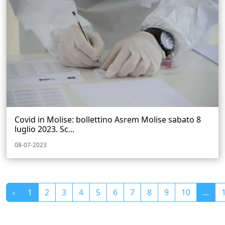
Covid in Molise: bollettino Asrem Molise sabato 8
luglio 2023. Sc...
08-07-2023
‹
1
2
3
4
5
6
7
8
9
10
...