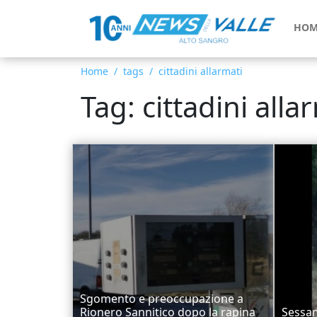
HOM
Home
tags
cittadini allarmati
Tag: cittadini alla
Sgomento e preoccupazione a
Rionero Sannitico dopo la rapina
Sessan