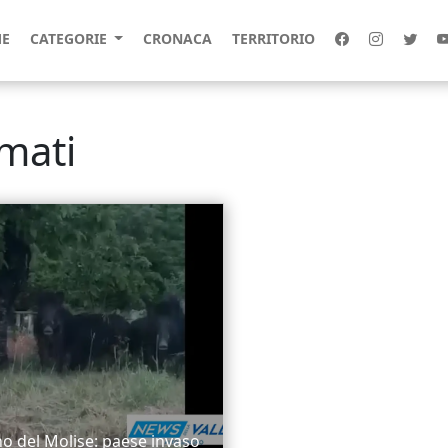
E
CATEGORIE
CRONACA
TERRITORIO
rmati
o del Molise: paese invaso