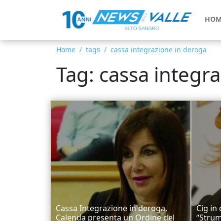
HOM
Home
tags
cassa integrazione in deroga
Tag: cassa integr
Cassa Integrazione in deroga,
Cig in
Calenda presenta un Ordine del
“Strum