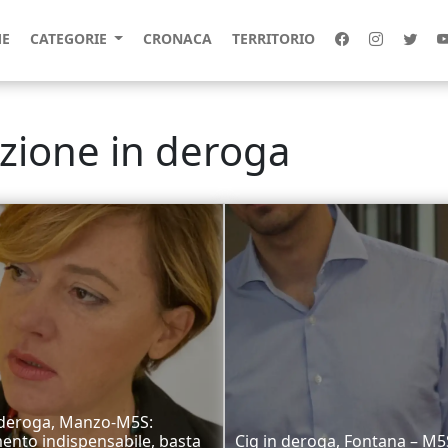
E
CATEGORIE
CRONACA
TERRITORIO
azione in deroga
 deroga, Manzo-M5S:
ento indispensabile, basta
Cig in deroga, Fontana – M5S