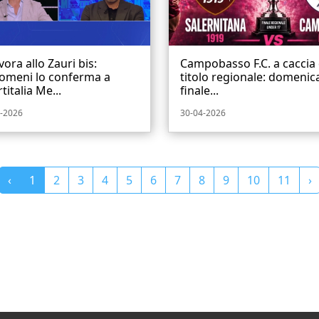
avora allo Zauri bis:
Campobasso F.C. a caccia 
iomeni lo conferma a
titolo regionale: domenica
titalia Me...
finale...
-2026
30-04-2026
‹
1
2
3
4
5
6
7
8
9
10
11
›