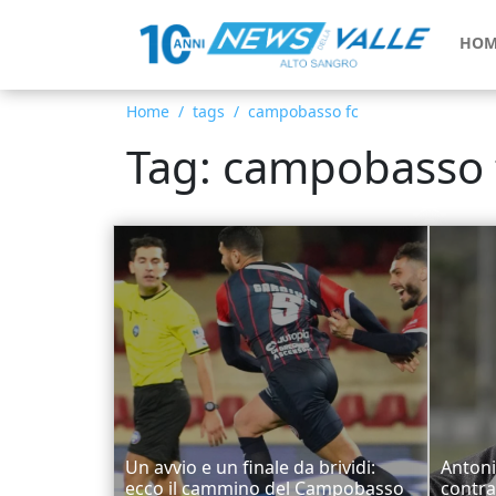
HOM
Home
tags
campobasso fc
Tag: campobasso 
Un avvio e un finale da brividi:
Antoni
ecco il cammino del Campobasso
contra