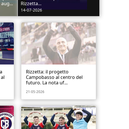
 aug...
Rizzetta...
14-07-2026
za
Rizzetta: il progetto
al
Campobasso al centro del
futuro. La nota uf...
21-05-2026