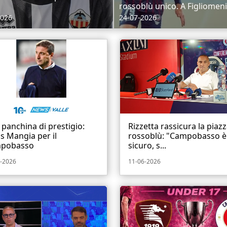
rossoblù unico. A Figliomeni
2026
24-07-2026
panchina di prestigio:
Rizzetta rassicura la piaz
s Mangia per il
rossoblù: "Campobasso è 
pobasso
sicuro, s...
-2026
11-06-2026