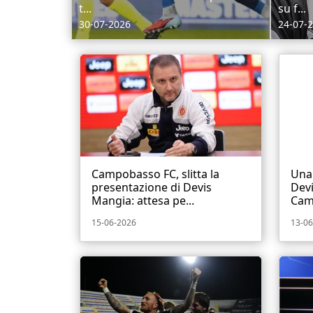
t...
su f...
30-07-2026
24-07-
Campobasso FC, slitta la
Una 
presentazione di Devis
Devi
Mangia: attesa pe...
Cam
15-06-2026
13-06