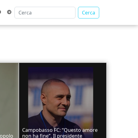
Cerca
Campobasso FC: “Questo amore
Popolo
non ha fine”. Il presidente