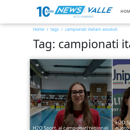
HOM
Home
tags
campionati italiani assoluti
Tag: campionati it
H2O Sp
H2O Sport, ai campionati regionali
nuoto 