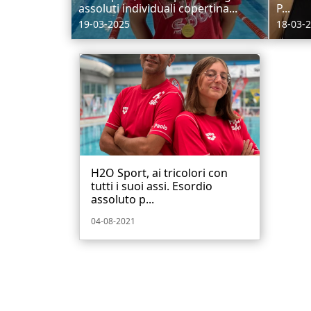
assoluti individuali copertina...
P...
19-03-2025
18-03-
H2O Sport, ai tricolori con
tutti i suoi assi. Esordio
assoluto p...
04-08-2021