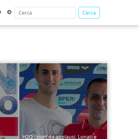
Cerca
er
H2O Sport da applausi. Lonati e