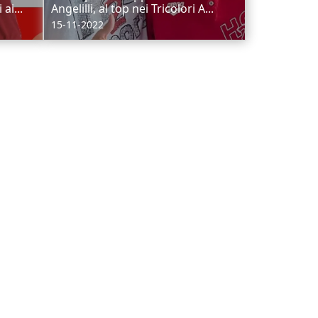
ai...
Angelilli, al top nei Tricolori A...
15-11-2022