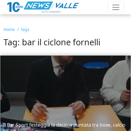
Home
tags
Tag: bar il ciclone fornelli
Il Bar Sport festeggia la decima puntata tra boxe, calcio
locale...