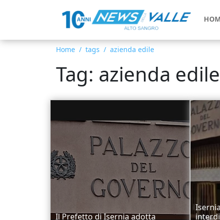
HOM
Home
tags
azienda edile
Tag: azienda edile
Iserni
Il Prefetto di Isernia adotta
interd