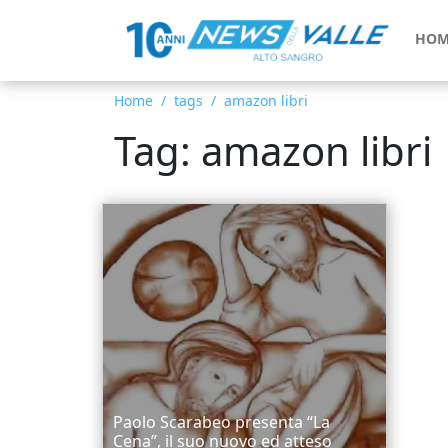
HOM
Home
tags
amazon libri
Tag: amazon libri
Paolo Scarabeo presenta “La
Cena”, il suo nuovo ed atteso