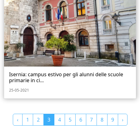
Isernia: campus estivo per gli alunni delle scuole
primarie in ci...
25-05-2021
‹
1
2
3
4
5
6
7
8
9
›