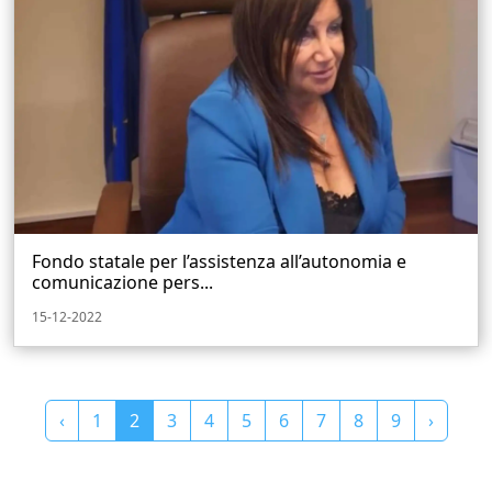
Fondo statale per l’assistenza all’autonomia e
comunicazione pers...
15-12-2022
‹
1
2
3
4
5
6
7
8
9
›