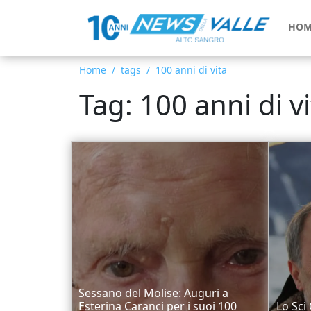
HOM
Home
tags
100 anni di vita
Tag: 100 anni di vi
Sessano del Molise: Auguri a
Esterina Caranci per i suoi 100
Lo Sci