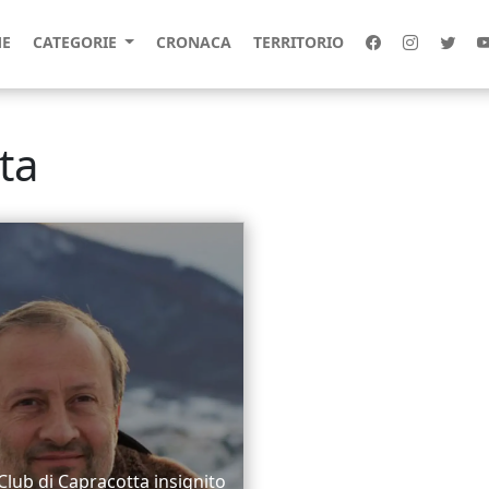
E
CATEGORIE
CRONACA
TERRITORIO
ta
 Club di Capracotta insignito