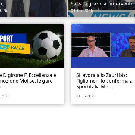
,...
Salvata grazie all'intervento 
2026
01-05-2026
e D girone F, Eccellenza e
Si lavora allo Zauri bis:
ozione Molise: le gare
Figliomeni lo conferma a
in...
Sportitalia Me...
-2026
01-05-2026