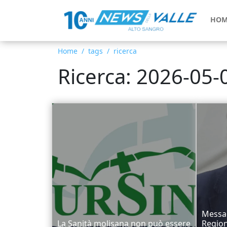
HOM
Home
tags
ricerca
Ricerca: 2026-05-
Messag
La Sanità molisana non può essere
Region