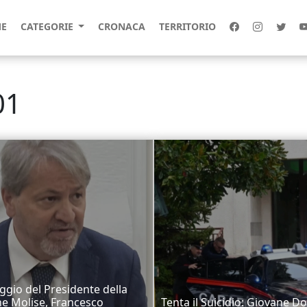
E
CATEGORIE
CRONACA
TERRITORIO
01
gio del Presidente della
e Molise, Francesco
Tenta il Suicidio: Giovane D