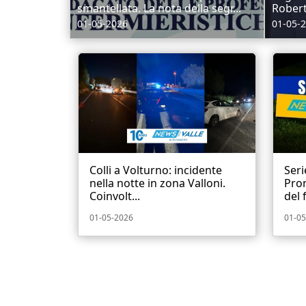
smantellata. La nota della segr...
Roberti
01-05-2026
01-05-
Colli a Volturno: incidente
Seri
nella notte in zona Valloni.
Prom
Coinvolt...
del f
01-05-2026
01-05