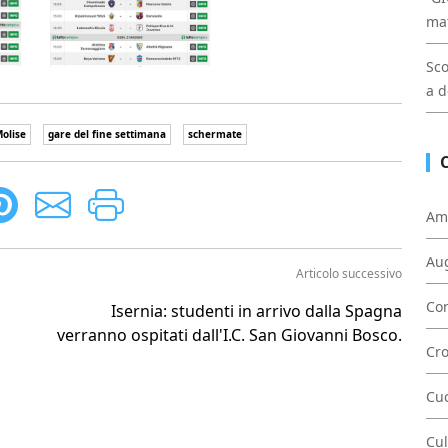
mat
Sco
a d
olise
gare del fine settimana
schermate
Am
Au
Articolo successivo
Con
Isernia: studenti in arrivo dalla Spagna
verranno ospitati dall'I.C. San Giovanni Bosco.
Cr
Cu
Cul