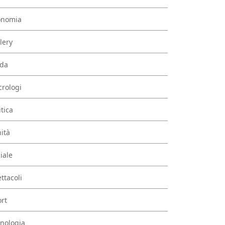
onomia
lery
da
rologi
itica
ità
iale
ttacoli
rt
nologia