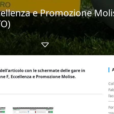
cellenza e Promozione Molis
TO)
dell'articolo con le schermate delle gare in
ne F, Eccellenza e Promozione Molise.
Col
Fab
l’a
For
“GI