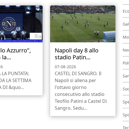
Ec
Gal
Mo
lo Azzurro",
Napoli day 8 allo
Nec
la...
stadio Patin...
Pol
26
07-08-2026
 LA PUNTATA:
CASTEL DI SANGRO. Il
San
A LA SETTIMA
Napoli si allena per
 DI &quo...
l'ottavo giorno
Soc
consecutivo allo stadio
Teofilo Patini a Castel Di
Spe
Sangro. Sedu...
Spo
Tec