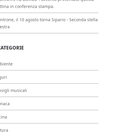
tina in conferenza stampa.
ntrone, il 10 agosto torna Sipario - Seconda stella
estra
CATEGORIE
biente
guri
sigli musicali
onaca
cina
tura