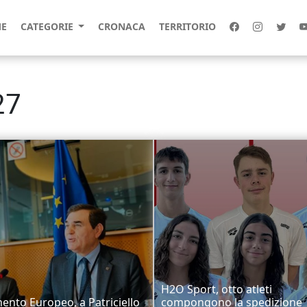
E
CATEGORIE
CRONACA
TERRITORIO
27
H2O Sport, otto atleti
ento Europeo, a Patriciello
compongono la spedizione