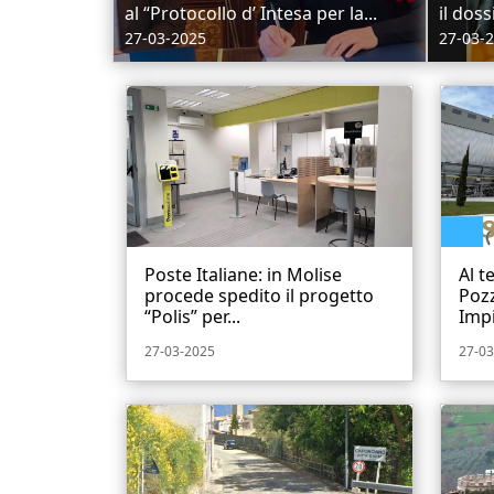
al “Protocollo d’ Intesa per la...
il doss
27-03-2025
27-03-
Poste Italiane: in Molise
Al t
procede spedito il progetto
Pozz
“Polis” per...
Impi
27-03-2025
27-03