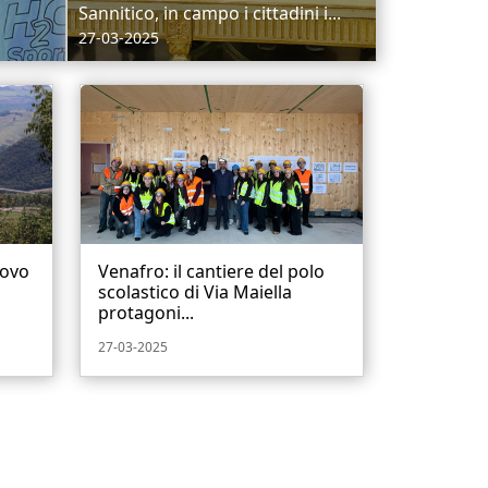
Sannitico, in campo i cittadini i...
27-03-2025
uovo
Venafro: il cantiere del polo
scolastico di Via Maiella
protagoni...
27-03-2025