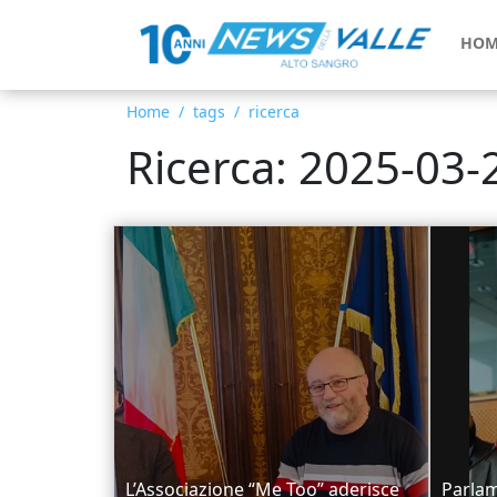
HOM
Home
tags
ricerca
Ricerca: 2025-03-
L’Associazione “Me Too” aderisce
Parlam