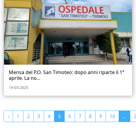
Mensa del P.O. San Timoteo: dopo anni riparte il 1°
aprile. La no...
19-03-2025
‹
1
2
3
4
5
6
7
8
9
10
...